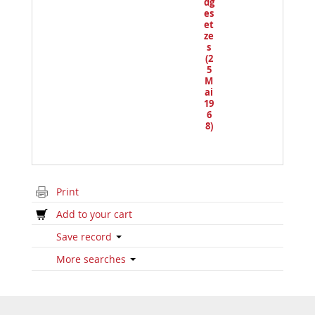
dg
es
et
ze
s
(2
5
M
ai
19
6
8)
Print
Add to your cart
Save record
More searches