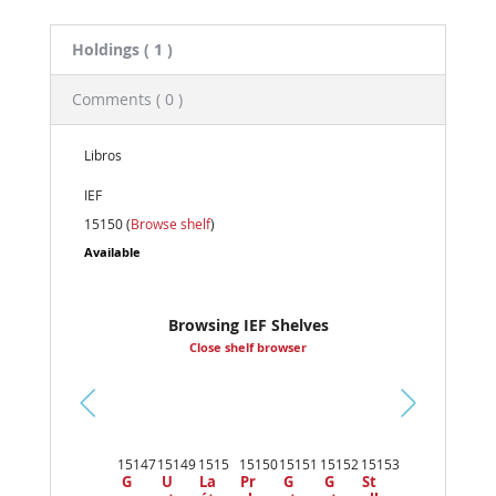
Holdings
( 1 )
Comments ( 0 )
Libros
IEF
15150 (
Browse shelf
)
Available
Browsing IEF Shelves
Close shelf browser
Pr
ev
15147
15149
1515
15150
15151
15152
15153
io
G
U
La
Pr
G
G
St
us