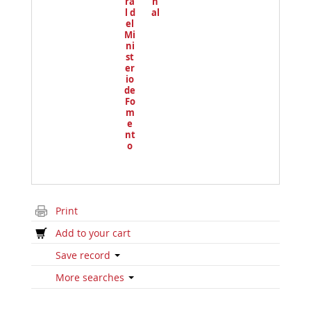
ra
n
l d
al
el
Mi
ni
st
er
io
de
Fo
m
e
nt
o
Print
Add to your cart
Save record
More searches