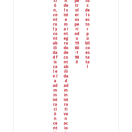
ci
n
pe
to
ó
de
tr
s
n,
l s
ol
de
co
ist
er
l s
nt
e
os
ec
ro
m
pe
to
l y
a i
ri
r
co
nt
od
p
nt
eg
o
ú
ab
ra
19
bli
ili
do
60
co
da
de
-1
es
d f
co
98
ta
is
nt
0
ta
ca
ab
l
l e
ili
n l
da
a
d
ad
ad
m
m
in
in
ist
ist
ra
ra
ci
ti
ó
va
n
n
ce
ac
nt
io