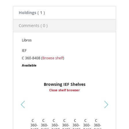
Holdings
( 1 )
Comments ( 0 )
Libros
IEF
C 360-8408 (
Browse shelf
)
Available
Browsing IEF Shelves
Close shelf browser
Pr
ev
C
C
C
C
C
C
C
io
360-
360-
360-
360-
360-
360-
360-
us