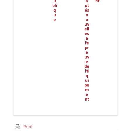
u
a
nt
bli
ut
q
és
u
n
e
o
uv
ell
es
a
l'e
pr
e
uv
e
de
l'é
q
ui
pe
m
e
nt
Print