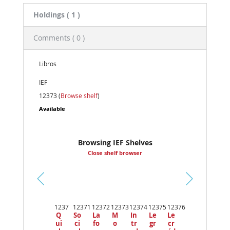
Holdings
( 1 )
Comments ( 0 )
Libros
IEF
12373 (
Browse shelf
)
Available
Browsing IEF Shelves
Close shelf browser
Pr
ev
1237
12371
12372
12373
12374
12375
12376
io
Q
So
La
M
In
Le
Le
us
ui
ci
fo
o
tr
gr
cr