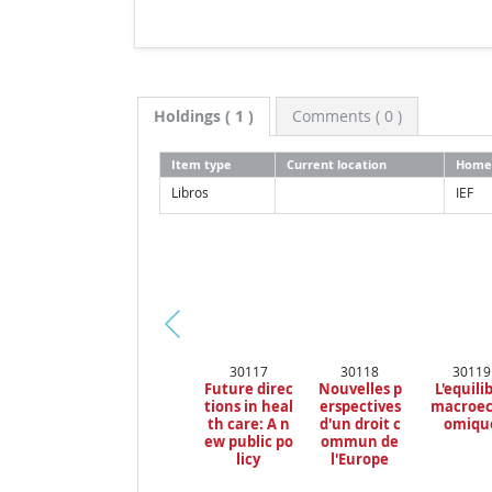
Holdings
( 1 )
Comments ( 0 )
Item type
Current location
Home 
Libros
IEF
Pr
30117
30118
30119
ev
Future direc
Nouvelles p
L'equili
io
tions in heal
erspectives
macroe
us
th care: A n
d'un droit c
omiqu
ew public po
ommun de
licy
l'Europe