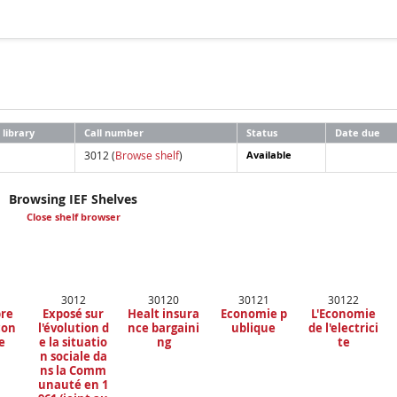
library
Call number
Status
Date due
3012 (
Browse shelf
)
Available
Browsing IEF Shelves
Close shelf browser
3012
30120
30121
30122
bre
Exposé sur
Healt insura
Economie p
L'Economie
con
l'évolution d
nce bargaini
ublique
de l'electrici
e
e la situatio
ng
te
n sociale da
ns la Comm
unauté en 1