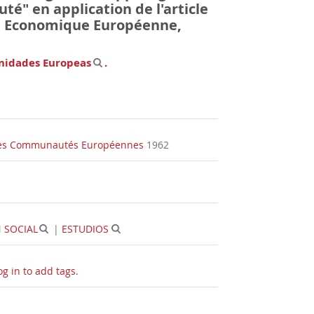
té" en application de l'article
Economique Européenne,
nidades Europeas
.
 des Communautés Européennes
1962
 SOCIAL
|
ESTUDIOS
og in to add tags.