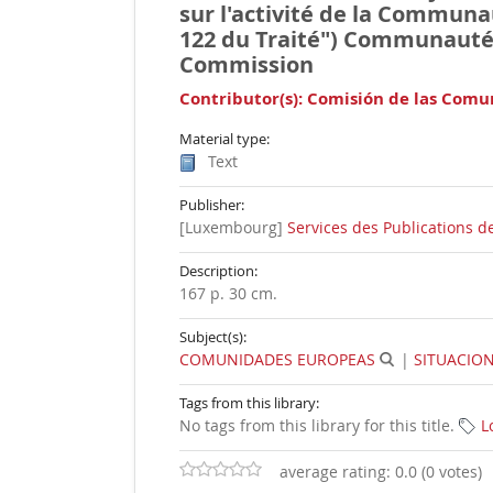
sur l'activité de la Communau
122 du Traité")
Communauté 
Commission
Contributor(s):
Comisión de las Comu
Material type:
Text
Publisher:
[Luxembourg]
Services des Publications
Description:
167 p. 30 cm
.
Subject(s):
COMUNIDADES EUROPEAS
|
SITUACION
Tags from this library:
No tags from this library for this title.
L
average rating: 0.0 (0 votes)