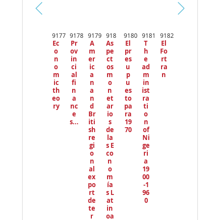
Pr
ev
9177
9178
9179
918
9180
9181
9182
io
Ec
Pr
A
As
El
T
El
us
o
ov
m
pe
pr
h
Fo
n
in
er
ct
es
e
rt
o
ci
ic
os
u
ad
ra
m
al
a
m
p
m
n
ic
fi
n
o
u
in
th
n
a
n
es
ist
eo
a
n
et
to
ra
ry
nc
d
ar
pa
ti
e
Br
io
ra
o
s...
iti
s
19
n
sh
de
70
of
re
la
Ni
gi
s E
ge
o
co
ri
n
n
a
al
o
19
ex
m
00
po
ía
-1
rt
s L
96
de
at
0
te
in
r
oa