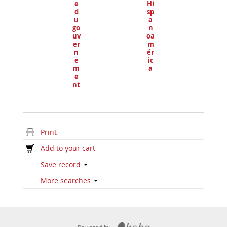
e
Hi
d
sp
u
a
go
n
uv
oa
er
m
n
ér
e
ic
m
a
e
nt
Print
Add to your cart
Save record
More searches