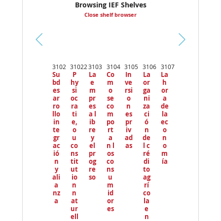
Browsing IEF Shelves
Close shelf browser
Pr
ev
3102
31022
3103
3104
3105
3106
3107
io
Su
P
La
Co
In
La
La
us
bd
hy
e
m
ve
or
h
es
si
m
o
rsi
ga
or
ar
oc
pr
se
o
ni
a
ro
ra
es
co
n
za
de
llo
ti
a l
m
es
ci
la
in
e,
ib
po
pr
ó
ec
te
o
re
rt
iv
n
o
gr
u
y
a
ad
de
n
ac
co
el
n l
as
l c
o
ió
ns
pr
os
ré
m
n
tit
og
co
di
ía
y
ut
re
ns
to
ali
io
so
u
ag
a
n
m
rí
nz
n
id
co
a
at
or
la
ur
es
e
ell
n