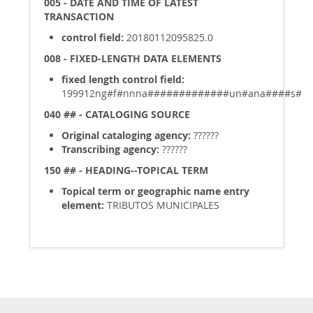
005 - DATE AND TIME OF LATEST
TRANSACTION
control field:
20180112095825.0
008 - FIXED-LENGTH DATA ELEMENTS
fixed length control field:
199912ng#f#nnna#############un#ana####s#
040 ## - CATALOGING SOURCE
Original cataloging agency:
??????
Transcribing agency:
??????
150 ## - HEADING--TOPICAL TERM
Topical term or geographic name entry
element:
TRIBUTOS MUNICIPALES