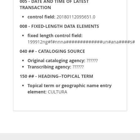
005 - DATE AND TIME OF LATEST
TRANSACTION
control field:
20180112095651.0
008 - FIXED-LENGTH DATA ELEMENTS
fixed length control field:
199912ng#f#nnna#############un#ana####s#
040 ## - CATALOGING SOURCE
Original cataloging agency:
??????
Transcribing agency:
??????
150 ## - HEADING--TOPICAL TERM
Topical term or geographic name entry
element:
CULTURA