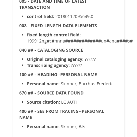
005 - DATE AND TIME OF LATEST
TRANSACTION
control field:
20180112095649.0
008 - FIXED-LENGTH DATA ELEMENTS
fixed length control field:
199912ng#c#nnna#############un#ana####s#
040 ## - CATALOGING SOURCE
Original cataloging agency:
??????
Transcribing agency:
??????
100 ## - HEADING--PERSONAL NAME
Personal name:
Skinner, Burrhus Frederic
670 ## - SOURCE DATA FOUND
Source citation:
LC AUTH
400 ## - SEE FROM TRACING--PERSONAL
NAME
Personal name:
Skinner, B.F.