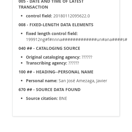
005 - DATE AND TIME OF LATEST
TRANSACTION
control field:
20180112095622.0
008 - FIXED-LENGTH DATA ELEMENTS
fixed length control field:
199912ng#f#nnna#############un#ana####s#
040 ## - CATALOGING SOURCE
Original cataloging agency:
??????
Transcribing agency:
??????
100 ## - HEADING--PERSONAL NAME
Personal name:
San José Amezaga, Javier
670 ## - SOURCE DATA FOUND
Source citation:
BNE