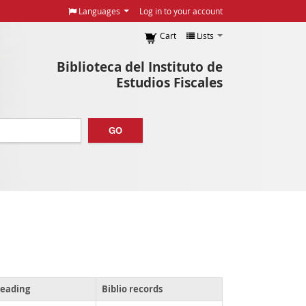
Languages
Log in to your account
Cart
Lists
Biblioteca del Instituto de
Estudios Fiscales
GO
heading
Biblio records