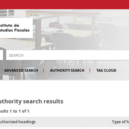
ADVANCED SEARCH
AUTHORITY SEARCH
TAG CLOUD
thority search results
ults 1 to 1 of 1
uthorized headings
Type of 