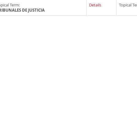
pical Term:
Details
Topical T
RIBUNALES DE JUSTICIA