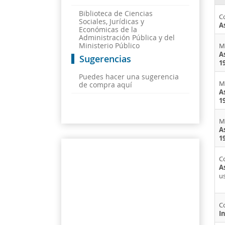
Biblioteca de Ciencias
C
Sociales, Jurídicas y
A
Económicas de la
Administración Pública y del
Ministerio Público
M
A
Sugerencias
1
Puedes hacer una sugerencia
M
de compra aquí
A
1
M
A
1
C
A
u
C
I