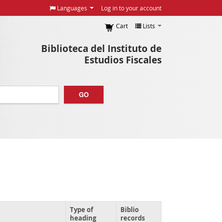
Languages
Log in to your account
Cart
Lists
Biblioteca del Instituto de
Estudios Fiscales
GO
Type of
Biblio
heading
records