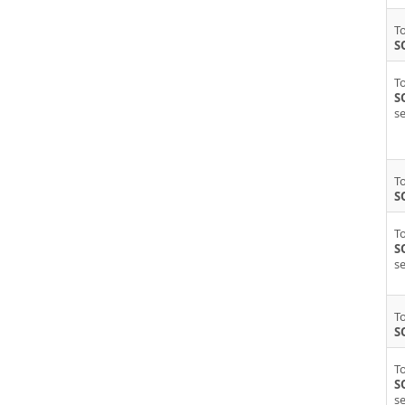
To
S
To
S
se
To
S
To
S
se
To
S
To
S
se