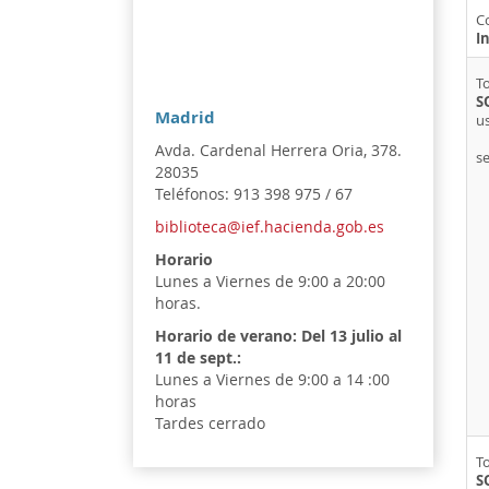
C
I
To
S
Madrid
u
Avda. Cardenal Herrera Oria, 378.
se
28035
Teléfonos: 913 398 975 / 67
biblioteca@ief.hacienda.gob.es
Horario
Lunes a Viernes de 9:00 a 20:00
horas.
Horario de verano:
Del 13 julio al
11 de sept.:
Lunes a Viernes de 9:00 a 14 :00
horas
Tardes cerrado
To
S