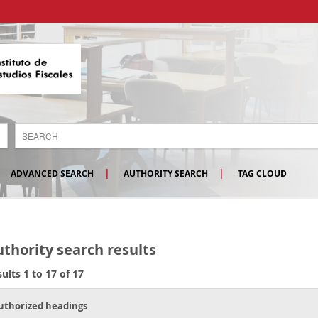
ADVANCED SEARCH
AUTHORITY SEARCH
TAG CLOUD
thority search results
ults 1 to 17 of 17
uthorized headings