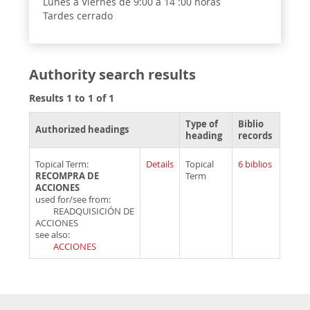
Lunes a Viernes de 9:00 a 14 :00 horas
Tardes cerrado
Authority search results
Results 1 to 1 of 1
Type of
Biblio
Authorized headings
heading
records
Topical Term:
Details
Topical
6 biblios
RECOMPRA DE
Term
ACCIONES
used for/see from:
READQUISICIÓN DE
ACCIONES
see also:
ACCIONES