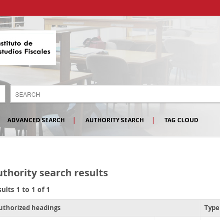
ADVANCED SEARCH
AUTHORITY SEARCH
TAG CLOUD
thority search results
ults 1 to 1 of 1
uthorized headings
Type