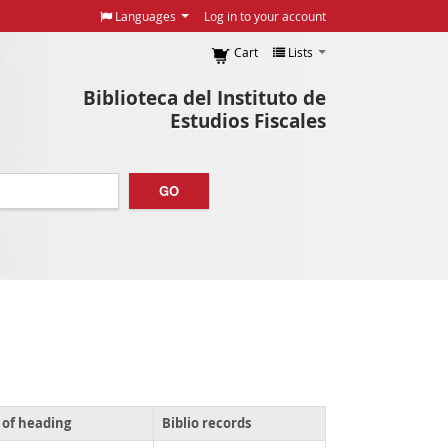
Languages
Log in to your account
Cart
Lists
Biblioteca del Instituto de
Estudios Fiscales
GO
 of heading
Biblio records