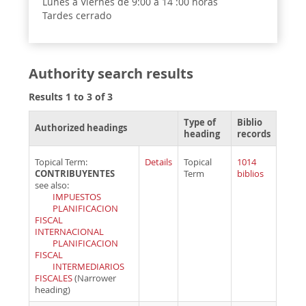
Lunes a Viernes de 9:00 a 14 :00 horas
Tardes cerrado
Authority search results
Results 1 to 3 of 3
Type of
Biblio
Authorized headings
heading
records
Topical Term:
Details
Topical
1014
CONTRIBUYENTES
Term
biblios
see also:
IMPUESTOS
PLANIFICACION
FISCAL
INTERNACIONAL
PLANIFICACION
FISCAL
INTERMEDIARIOS
FISCALES
(Narrower
heading)