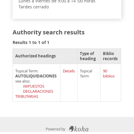
Lunes a Viernes de 9:00 a 14 :00 horas
Tardes cerrado
Authority search results
Results 1 to 1 of 1
Type of
Biblio
Authorized headings
heading
records
Topical Term:
Details
Topical
90
AUTOLIQUIDACIONES
Term
biblios
see also:
IMPUESTOS
DECLARACIONES
TRIBUTARIAS
Powered by