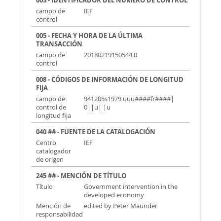
003 - IDENTIFICADOR DEL NÚMERO DE CONTROL
campo de
IEF
control
005 - FECHA Y HORA DE LA ÚLTIMA
TRANSACCIÓN
campo de
20180219150544.0
control
008 - CÓDIGOS DE INFORMACIÓN DE LONGITUD
FIJA
campo de
941205s1979 uuu####fr####|
control de
0||u| |u
longitud fija
040 ## - FUENTE DE LA CATALOGACIÓN
Centro
IEF
catalogador
de origen
245 ## - MENCIÓN DE TÍTULO
Título
Government intervention in the
developed economy
Mención de
edited by Peter Maunder
responsabilidad