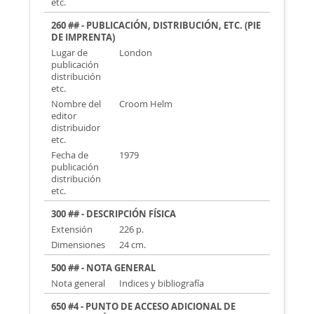
etc.
260 ## - PUBLICACIÓN, DISTRIBUCIÓN, ETC. (PIE
DE IMPRENTA)
Lugar de
London
publicación
distribución
etc.
Nombre del
Croom Helm
editor
distribuidor
etc.
Fecha de
1979
publicación
distribución
etc.
300 ## - DESCRIPCIÓN FÍSICA
Extensión
226 p.
Dimensiones
24 cm.
500 ## - NOTA GENERAL
Nota general
Indices y bibliografía
650 #4 - PUNTO DE ACCESO ADICIONAL DE