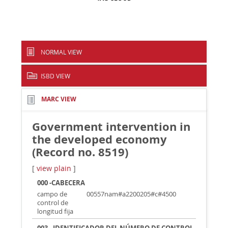
NORMAL VIEW
ISBD VIEW
MARC VIEW
Government intervention in
the developed economy
(Record no. 8519)
[
view plain
]
000 -CABECERA
campo de
00557nam#a2200205#c#4500
control de
longitud fija