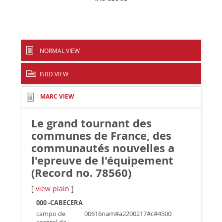
NORMAL VIEW
ISBD VIEW
MARC VIEW
Le grand tournant des
communes de France, des
communautés nouvelles a
l'epreuve de l'équipement
(Record no. 78560)
[
view plain
]
000 -CABECERA
campo de
00616nam#a2200217#c#4500