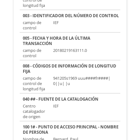
control de
longitud fija
003 - IDENTIFICADOR DEL NÚMERO DE CONTROL
campo de
IEF
control
005 - FECHA Y HORA DE LA ÚLTIMA
TRANSACCIÓN
campo de
20180219163111.0
control
008 - CÓDIGOS DE INFORMACIÓN DE LONGITUD
FIJA
campo de
941205s1969 uuu####fr####|
control de
0||u| |u
longitud fija
040 ## - FUENTE DE LA CATALOGACIÓN
Centro
IEF
catalogador
de origen
100 1# - PUNTO DE ACCESO PRINCIPAL - NOMBRE
DE PERSONA
Nombre de
Bernard, Paul