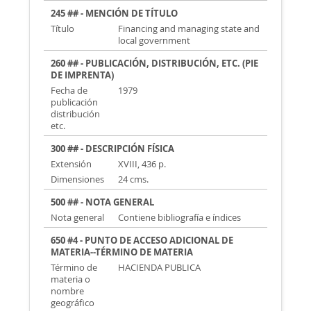
245 ## - MENCIÓN DE TÍTULO
Título
Financing and managing state and
local government
260 ## - PUBLICACIÓN, DISTRIBUCIÓN, ETC. (PIE
DE IMPRENTA)
Fecha de
1979
publicación
distribución
etc.
300 ## - DESCRIPCIÓN FÍSICA
Extensión
XVIII, 436 p.
Dimensiones
24 cms.
500 ## - NOTA GENERAL
Nota general
Contiene bibliografía e índices
650 #4 - PUNTO DE ACCESO ADICIONAL DE
MATERIA--TÉRMINO DE MATERIA
Término de
HACIENDA PUBLICA
materia o
nombre
geográfico