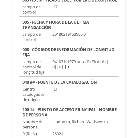
003 - IDENTIFICADOR DEL NÚMERO DE CONTROL
campo de
IEF
control
005 - FECHA Y HORA DE LA ÚLTIMA
TRANSACCIÓN
campo de
20180219153905.0
control
008 - CÓDIGOS DE INFORMACIÓN DE LONGITUD
FIJA
campo de
941031s1979 uuu####fr####|
control de
0||u| |u
longitud fija
040 ## - FUENTE DE LA CATALOGACIÓN
Centro
IEF
catalogador
de origen
100 1# - PUNTO DE ACCESO PRINCIPAL - NOMBRE
DE PERSONA
Nombre de
Lindholm, Richard Wadsworth
persona
9 (RLIN)
26021