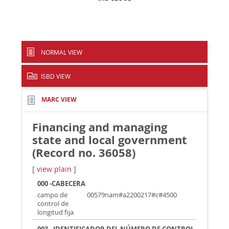
NORMAL VIEW
ISBD VIEW
MARC VIEW
Financing and managing
state and local government
(Record no. 36058)
[
view plain
]
000 -CABECERA
campo de
00579nam#a2200217#c#4500
control de
longitud fija