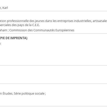
, Karl
tion professionnelle des jeunes dans les entreprises industrielles, artisanale
rciales des pays de la C.E.E.
raham ; Commission des Communautés Européennes
(PIE DE IMPRENTA)
s
n Études. Série politique sociale ;