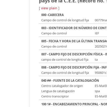
pays de la C.E.E. (Record no.
[
view plain
]
000 -CABECERA
Campo de control de longitud fija
00779n
003 - IDENTIFICADOR DE NÚMERO DE CON
Campo de control
IEF
005 - FECHA Y HORA DE LA ÚLTIMA TRANS
Campo de control
2025021
007 - CAMPO FIJO DE DESCRIPCIÓN FÍSICA
campo de control de longitud fija
ta
008 - CAMPO FIJO DE DESCRIPCIÓN FIJA -
Campo de control de longitud fija
950601s1
040 ## - FUENTE DE LA CATALOGACIÓN
Centro catalogador de origen
ES-MaIE
Lengua de catalogación
spa
Centro transcriptor
ES-MaIE
100 1# - ENCABEZAMIENTO PRINCIPAL - N