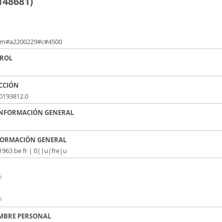
 148681)
am#a2200229#c#4500
TROL
ACCIÓN
0193812.0
 - INFORMACIÓN GENERAL
 INFORMACIÓN GENERAL
963 be fr | 0||u|fre|u
F
F
OMBRE PERSONAL