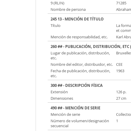
9 (RLIN)
71285
Nombre de persona
Abraham
245 13 - MENCIÓN DE TÍTULO
Título
La forma
et comme
Mención de responsabilidad, etc.
Karl Ab
260 ## - PUBLICACIÓN, DISTRIBUCIÓN, ETC 
Lugar de publicación, distribución,
Bruxelle
etc.
Nombre del editor, distribuidor, etc.
CEE
Fecha de publicación, distribución,
1963
etc.
300 ## - DESCRIPCIÓN FÍSICA
Extensión
126 p.
Dimensiones
27 cm
490 ## - MENCIÓN DE SERIE
Mención de serie
Collectio
Número de volumen/designación
1
secuencial