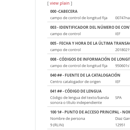
[
view plain
]
000 -CABECERA
campo de control de longitud fija
00747n
003 - IDENTIFICADOR DEL NÚMERO DE CO
campo de control
IEF
005 - FECHA Y HORA DE LA ÚLTIMA TRANS
campo de control
2018021
008 - CÓDIGOS DE INFORMACIÓN DE LONGI
campo de control de longitud fija
950601s
040 ## - FUENTE DE LA CATALOGACIÓN
Centro catalogador de origen
IEF
041 ## - CÓDIGO DE LENGUA
Código de lengua del texto/banda
SPA
sonora o título independiente
100 1# - PUNTO DE ACCESO PRINCIPAL - N
Nombre de persona
Diaz Gar
9 (RLIN)
12951