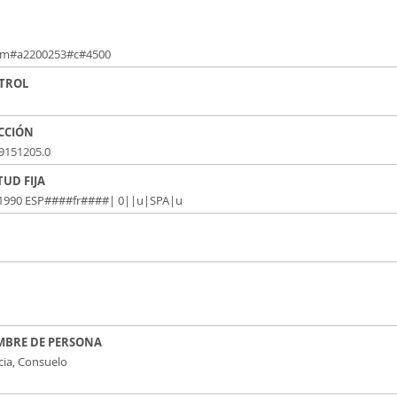
am#a2200253#c#4500
NTROL
ACCIÓN
9151205.0
TUD FIJA
1990 ESP####fr####| 0||u|SPA|u
OMBRE DE PERSONA
cia, Consuelo