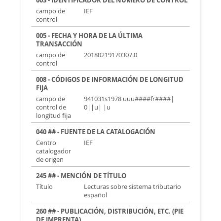
003 - IDENTIFICADOR DEL NÚMERO DE CONTROL
campo de
IEF
control
005 - FECHA Y HORA DE LA ÚLTIMA
TRANSACCIÓN
campo de
20180219170307.0
control
008 - CÓDIGOS DE INFORMACIÓN DE LONGITUD
FIJA
campo de
941031s1978 uuu####fr####|
control de
0||u| |u
longitud fija
040 ## - FUENTE DE LA CATALOGACIÓN
Centro
IEF
catalogador
de origen
245 ## - MENCIÓN DE TÍTULO
Título
Lecturas sobre sistema tributario
español
260 ## - PUBLICACIÓN, DISTRIBUCIÓN, ETC. (PIE
DE IMPRENTA)