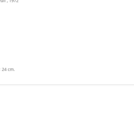
euil , 1972
; 24 cm.