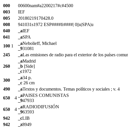
000
00600nam#a2200217#c#4500
003
IEF
005
20180219170428.0
008
941031s1972 ESP####fr####| 0||u|SPA|u
040
_a
IEF
041
_a
SPA
_a
Nebolieff, Michael
100
1
_9
31081
245
_a
Las emisiones de radio para el exterior de los países comun
_a
Madrid
260
_b
[Side]
_c
1972
_a
34 p.
300
_c
26 cm
490
_a
Textos y documentos. Temas políticos y sociales ; v. 4
_a
PAISES COMUNISTAS
650
4
_9
47933
_a
RADIODIFUSIÓN
650
4
_9
63593
942
_c
LIB
942
_z
8949